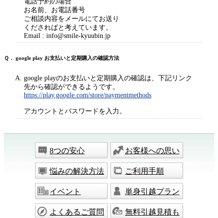
電話予約の場合
お名前、お電話番号
ご相談内容をメールにてお送り
くださればと考えています。
Email : info@smile-kyuubin.jp
Ｑ． google play お支払いと定期購入の確認方法
A. google playのお支払いと定期購入の確認は、下記リンク
先から確認ができるようです。
https://play.google.com/store/paymentmethods
アカウントとパスワードを入力。
8つの安心
お客様への思い
悩みの解決方法
ご利用手順
イベント
単身引越プラン
よくあるご質問
無料引越見積も