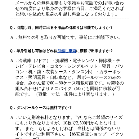
メールからの無料見積もり依頼やお電話でのお問い合わ
せの精度により単身のお客様に当日、ご満足くだされば
と想いを込めた単身の引越し料金になっております。
Ｑ．引越し時、同時に出る不用品の引取りは可能でしょうか？
Ａ．無料での引き取りが可能です。事前にご相談下さい。
Ｑ．単身引越し荷物はどれ位
引越し車両
に積載で出来ますか？
Ａ．冷蔵庫（2ドア）・洗濯機・電子レンジ・掃除機・テ
レビ・テレビ台・コタツ・シングルベット・寝具・パソ
コン・机・鏡・衣装ケース・タンス(小）・カラーボッ
クス・照明器具・自転車など。 段ボールケースのみの
場合、みかん箱で60～80ケース積載可能です。お荷物の
組み合わせによりミニバイク（50cc)も同時に積載が可
能です。 （容量・寸法・条件により異なります。）
Ｑ．ダンボールケースは無料ですか？
Ａ．いいえ別途有料となります。当社ならご希望のサイズ
にもより異なりますが、10枚で2,500円からとなりま
す。 また、もしよろしければ、当社とは関係のないサ
イトですがご利用下さい。【格安通販ショップ イクソ