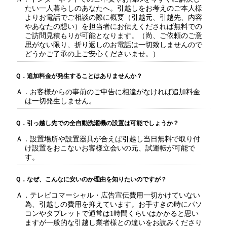
たい一人暮らしのあなたへ。引越しをお考えのご本人様
よりお電話でご相談の際に概要（引越元、引越先、内容
やあなたの想い）を担当者にお伝えくだされば無料での
ご訪問見積もりが可能となります。（尚、ご依頼のご意
思がない限り、折り返しのお電話は一切致しませんので
どうかご了承の上ご安心くださいませ。）
Ｑ．追加料金が発生することはありませんか？
Ａ．お客様からの事前のご申告に相違がなければ追加料金
は一切発生しません。
Ｑ．引っ越し先での全自動洗濯機の設置は可能でしょうか？
Ａ．設置場所や設置器具が合えば引越し当日無料で取り付
け設置をおこないお客様立会いの元、試運転が可能で
す。
Ｑ．なぜ、こんなに安いのか理由を知りたいのですが？
Ａ．テレビコマーシャル・広告宣伝費用一切かけていない
為、引越しの費用を抑えています。お手すきの時にパソ
コンやタブレットで通常は1時間くらいはかかると思い
ますが一般的な引越し業者様との違いをお読みくださり